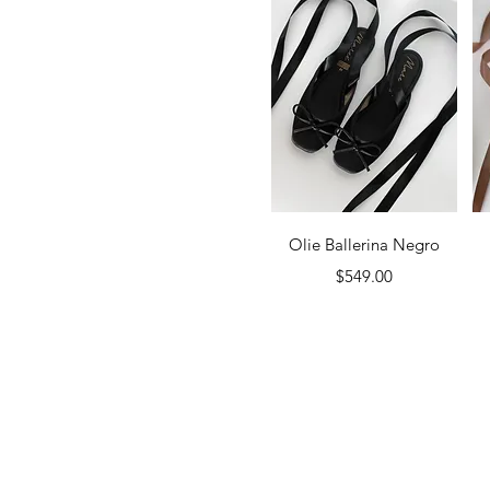
25
26
27
Vista rápida
Olie Ballerina Negro
Precio
$549.00