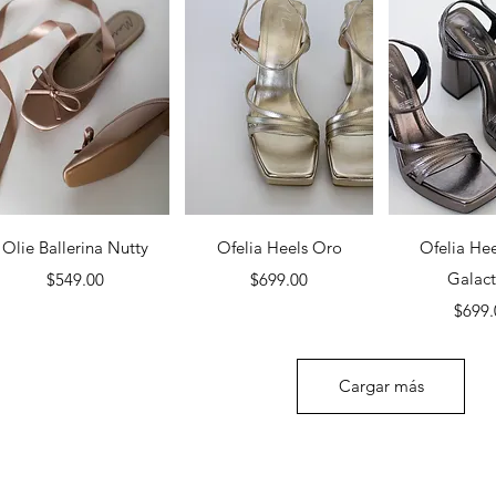
Vista rápida
Vista rápida
Vista rá
Olie Ballerina Nutty
Ofelia Heels Oro
Ofelia Hee
Precio
Precio
Galact
$549.00
$699.00
P
$699.
Cargar más