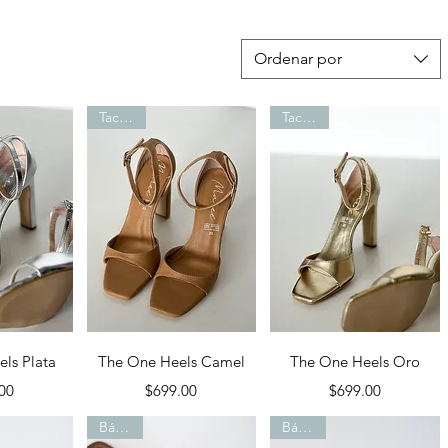
Ordenar por
Tacones
Tacones
pida
Vista rápida
Vista rápida
ls Plata
The One Heels Camel
The One Heels Oro
recio
Precio
Precio
00
$699.00
$699.00
Básicos
Básicos