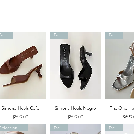
Tacones
Tacones
Tacones
Vista rápida
Vista rápida
Vista rá
Simona Heels Cafe
Simona Heels Negro
The One Hee
Precio
Precio
P
$599.00
$599.00
$699.
Colección de flats
Tacones
Tacones