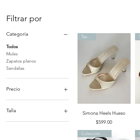
Filtrar por
Categoría
Tacones
Todos
Mules
Zapatos planos
Sandalias
Precio
50 MXN
749 MXN
Talla
Vista rápida
Simona Heels Hueso
Precio
$599.00
22
23
Colección de flats
24