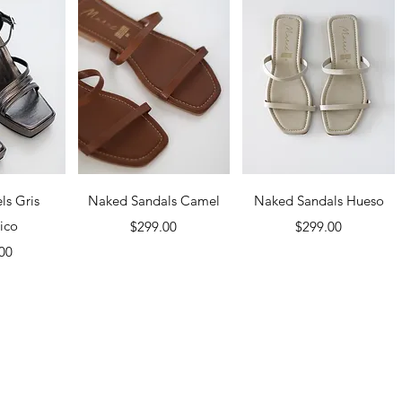
pida
Vista rápida
Vista rápida
ls Gris
Naked Sandals Camel
Naked Sandals Hueso
ico
Precio
Precio
$299.00
$299.00
recio
00